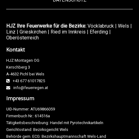
HJZ Ihre Feuerwerke für die Bezirke:
Vöcklabruck
|
Wels
|
Linz
|
Grieskirchen
|
Ried im Innkreis
|
Eferding
|
Oberösterreich
Kontakt
HJZ Montagen OG
Kerschberg 3
A-4632 Pichl bei Wels
+43 677 61017825
info@feuerregen.at
Impressum
UID-Nummer: ATU69866059
Firmenbuch Nr.: 614516a
Tätigkeitsbeschreibung: Handel mit Pyrotechnikartikeln
Gerichtsstand: Bezirksgericht Wels
Behörde gem. ECG: Bezirkshauptmannschaft Wels-Land