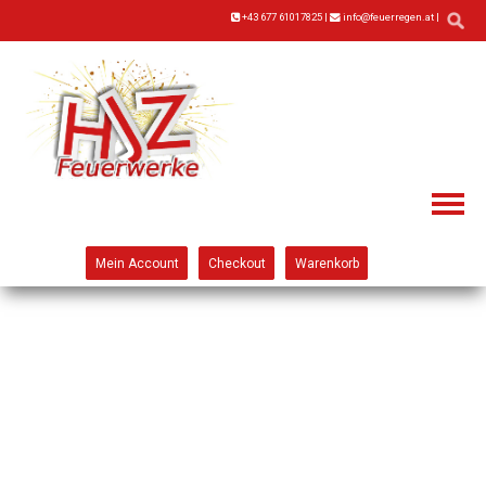
+43 677 61017825
|
info@feuerregen.at
|
Mein Account
Checkout
Warenkorb